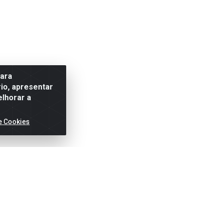
para
io, apresentar
elhorar a
e Cookies