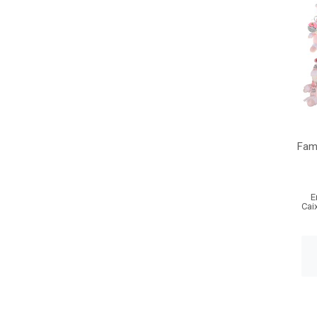
Fam
E
Cai