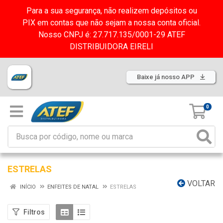
Para a sua segurança, não realizem depósitos ou
PIX em contas que não sejam a nossa conta oficial.
Nosso CNPJ é: 27.717.135/0001-29 ATEF
DISTRIBUIDORA EIRELI
Baixe já nosso APP
0
ESTRELAS
VOLTAR
INÍCIO
ENFEITES DE NATAL
ESTRELAS
Filtros