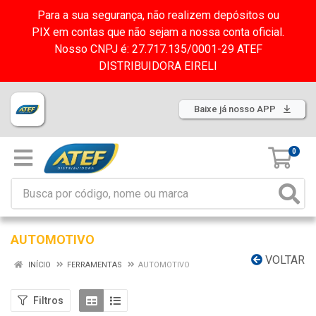
Para a sua segurança, não realizem depósitos ou
PIX em contas que não sejam a nossa conta oficial.
Nosso CNPJ é: 27.717.135/0001-29 ATEF
DISTRIBUIDORA EIRELI
Baixe já nosso APP
0
AUTOMOTIVO
VOLTAR
INÍCIO
FERRAMENTAS
AUTOMOTIVO
Filtros