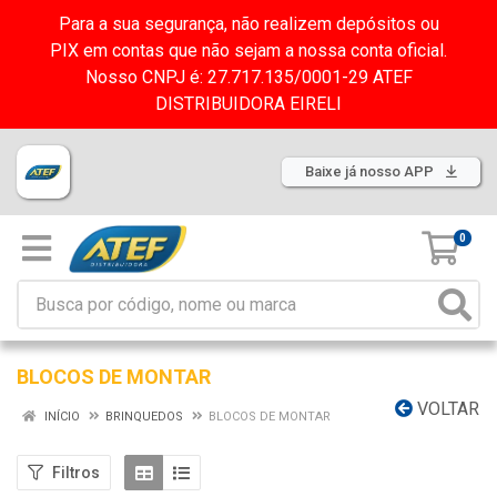
Para a sua segurança, não realizem depósitos ou
PIX em contas que não sejam a nossa conta oficial.
Nosso CNPJ é: 27.717.135/0001-29 ATEF
DISTRIBUIDORA EIRELI
Baixe já nosso APP
0
BLOCOS DE MONTAR
VOLTAR
INÍCIO
BRINQUEDOS
BLOCOS DE MONTAR
Filtros