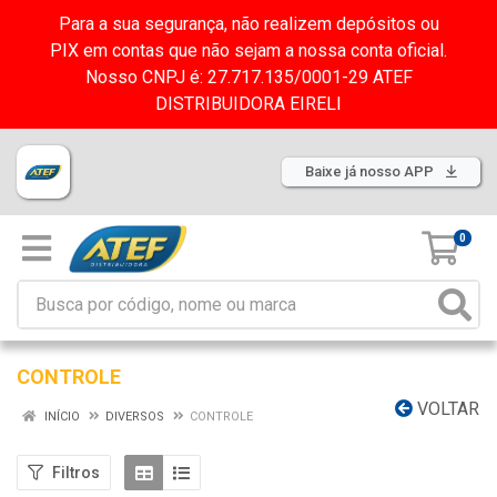
Para a sua segurança, não realizem depósitos ou
PIX em contas que não sejam a nossa conta oficial.
Nosso CNPJ é: 27.717.135/0001-29 ATEF
DISTRIBUIDORA EIRELI
Baixe já nosso APP
0
CONTROLE
VOLTAR
INÍCIO
DIVERSOS
CONTROLE
Filtros