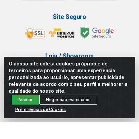
Site Seguro
Loja / Showroom
O nosso site coleta cookies próprios e de
Tel.: (11) 3227-0546
terceiros para proporcionar uma experiência
Av Vautier, 587/597 - Pari - São Paulo/SP
personalizada ao usuário, apresentar publicidade
relevante de acordo com o seu perfil e melhorar a
qualidade do nosso site.
Aceitar
Negar não essenciais
Atef Distribuidora LTDA - Av. Vautier, 585/597 - Pari - São
Paulo/SP - CEP 03.032-000 - CNPJ 27.717.135/0001-29
Preferências de Cookies