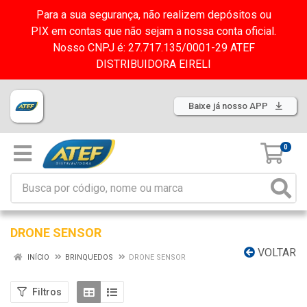
Para a sua segurança, não realizem depósitos ou
PIX em contas que não sejam a nossa conta oficial.
Nosso CNPJ é: 27.717.135/0001-29 ATEF
DISTRIBUIDORA EIRELI
Baixe já nosso APP
0
DRONE SENSOR
VOLTAR
INÍCIO
BRINQUEDOS
DRONE SENSOR
Filtros