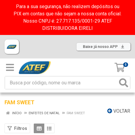
Para a sua segurança, não realizem depósitos ou
PIX em contas que não sejam a nossa conta oficial.
Nosso CNPJ é: 27.717.135/0001-29 ATEF
DISTRIBUIDORA EIRELI
Baixe já nosso APP
0
FAM SWEET
VOLTAR
INÍCIO
ENFEITES DE NATAL
FAM SWEET
Filtros