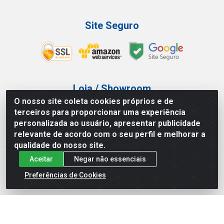
Site Seguro
Loja / Showroom
O nosso site coleta cookies próprios e de
Tel.: (11) 3227-0546
terceiros para proporcionar uma experiência
Av Vautier, 587/597 - Pari - São Paulo/SP
personalizada ao usuário, apresentar publicidade
relevante de acordo com o seu perfil e melhorar a
qualidade do nosso site.
Aceitar
Negar não essenciais
Atef Distribuidora LTDA - Av. Vautier, 585/597 - Pari - São
Paulo/SP - CEP 03.032-000 - CNPJ 27.717.135/0001-29
Preferências de Cookies