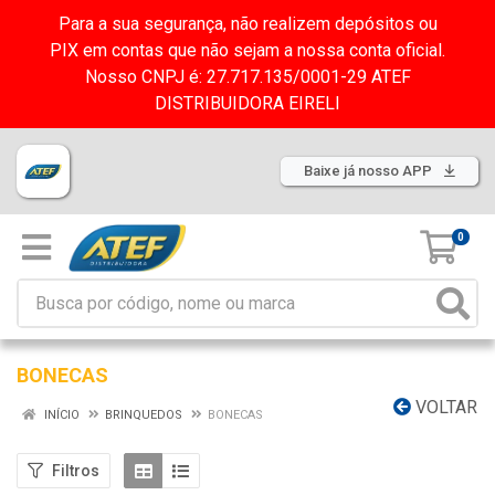
Para a sua segurança, não realizem depósitos ou
PIX em contas que não sejam a nossa conta oficial.
Nosso CNPJ é: 27.717.135/0001-29 ATEF
DISTRIBUIDORA EIRELI
Baixe já nosso APP
0
BONECAS
VOLTAR
INÍCIO
BRINQUEDOS
BONECAS
Filtros