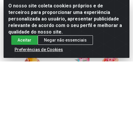
Faça seu login ou
Faça seu login ou
O nosso site coleta cookies próprios e de
cadastre-se para
cadastre-se para
comprar.
comprar.
terceiros para proporcionar uma experiência
personalizada ao usuário, apresentar publicidade
relevante de acordo com o seu perfil e melhorar a
qualidade do nosso site.
Aceitar
Negar não essenciais
Preferências de Cookies
Boneca bebety negra 52 ref
Boneca bee market frutas
1132
32cm ref 1080
Código: 008254
Código: 070080
Embalagem: Unidade
Embalagem: Unidade
Caixa Com: 4 Unidade(s)
Caixa Com: 6 Unidade(s)