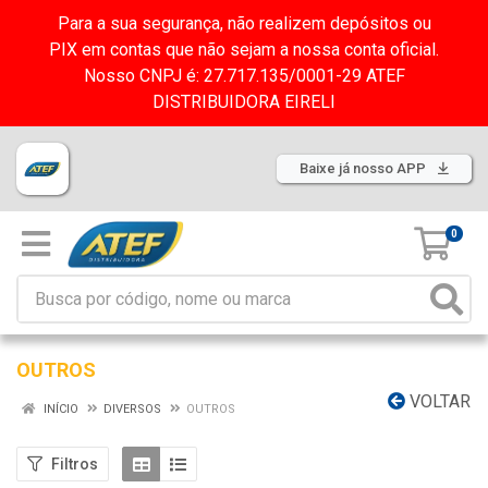
Para a sua segurança, não realizem depósitos ou
PIX em contas que não sejam a nossa conta oficial.
Nosso CNPJ é: 27.717.135/0001-29 ATEF
DISTRIBUIDORA EIRELI
Baixe já nosso APP
0
OUTROS
VOLTAR
INÍCIO
DIVERSOS
OUTROS
Filtros