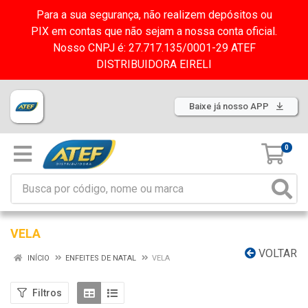
Para a sua segurança, não realizem depósitos ou
PIX em contas que não sejam a nossa conta oficial.
Nosso CNPJ é: 27.717.135/0001-29 ATEF
DISTRIBUIDORA EIRELI
Baixe já nosso APP
0
VELA
VOLTAR
INÍCIO
ENFEITES DE NATAL
VELA
Filtros