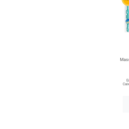
Mass
E
Cai