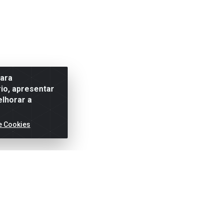
para
io, apresentar
elhorar a
e Cookies