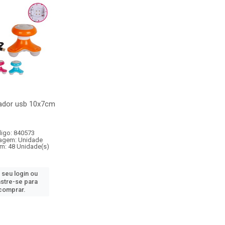
dor usb 10x7cm
igo: 840573
agem: Unidade
m: 48 Unidade(s)
 seu login ou
stre-se para
comprar.