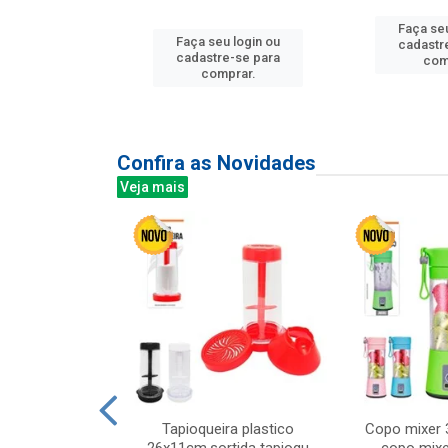
Faça seu
Faça seu login ou
u login ou
cadastr
cadastre-se para
e-se para
com
comprar.
prar.
Confira as Novidades
Veja mais
mesa cer 18cm
Tapioqueira plastico
Copo mixer 