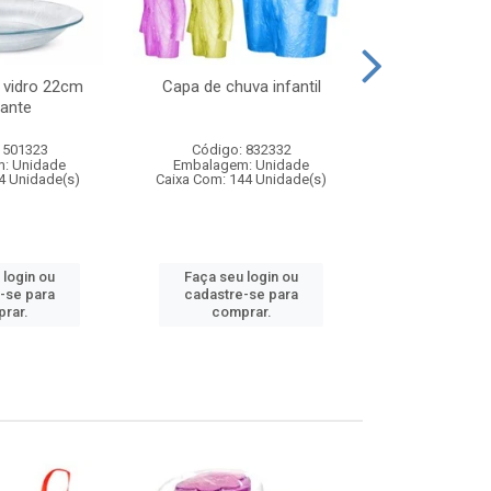
 vidro 22cm
Capa de chuva infantil
Jg prato fun
ante
diam
 501323
Código: 832332
Código:
: Unidade
Embalagem: Unidade
Embalagem
4 Unidade(s)
Caixa Com: 144 Unidade(s)
Caixa Com: 6
 login ou
Faça seu login ou
Faça seu 
-se para
cadastre-se para
cadastre
rar.
comprar.
comp