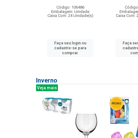
: 275814
Código: 106486
Código
m: Unidade
Embalagem: Unidade
Embalage
240 Unidade(s)
Caixa Com: 24 Unidade(s)
Caixa Com: 
u login ou
Faça seu login ou
Faça seu
e-se para
cadastre-se para
cadastr
prar.
comprar.
com
Inverno
Veja mais