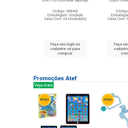
irios
26x11cm,sortida tapioqu
copo mixe
: 135177
Código: 006452
Código
m: Unidade
Embalagem: Unidade
Embalage
12 Unidade(s)
Caixa Com: 24 Unidade(s)
Caixa Com: 
u login ou
Faça seu login ou
Faça seu
e-se para
cadastre-se para
cadastr
prar.
comprar.
com
Promoções Atef
Veja mais