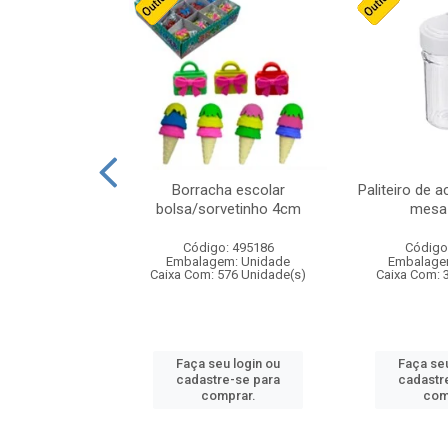
cores sortidas
Borracha escolar
Paliteiro de a
ref 130s
bolsa/sorvetinho 4cm
mesa 
: 826147
Código: 495186
Código
m: Unidade
Embalagem: Unidade
Embalage
160 Unidade(s)
Caixa Com: 576 Unidade(s)
Caixa Com: 
u login ou
Faça seu login ou
Faça seu
e-se para
cadastre-se para
cadastr
prar.
comprar.
com