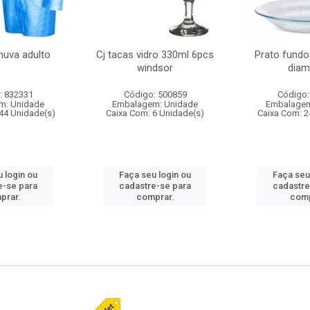
huva adulto
Cj tacas vidro 330ml 6pcs
Prato fundo
windsor
diam
: 832331
Código: 500859
Código:
m: Unidade
Embalagem: Unidade
Embalagem
44 Unidade(s)
Caixa Com: 6 Unidade(s)
Caixa Com: 2
 login ou
Faça seu login ou
Faça seu
e-se para
cadastre-se para
cadastre
prar.
comprar.
comp