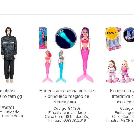
e chuva
Boneca amy sereia com luz
Boneca amy
iro tam gg
- brinquedo magico de
interativa 
sereia para ...
musica p
: 830201
Código: 841393
Código:
m: Unidade
Embalagem: Unidade
Embalagem
20 Unidade(s)
Caixa Com: 48 Unidade(s)
Caixa Com: 
Inmetro: 008373/2019
Inmetro: ABCP-B