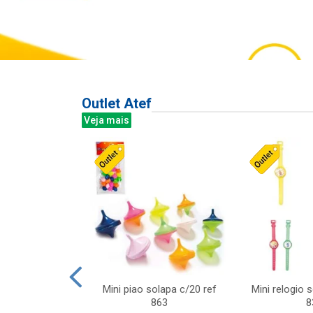
Outlet Atef
Veja mais
last c/div
Mini piao solapa c/20 ref
Mini relogio 
m ursinhos sor
863
8