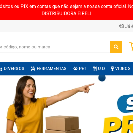
pósitos ou PIX em contas que não sejam a nossa conta oficial.
DISTRIBUIDORA EIRELI
Já é
DIVERSOS
FERRAMENTAS
PET
U.D
VIDROS