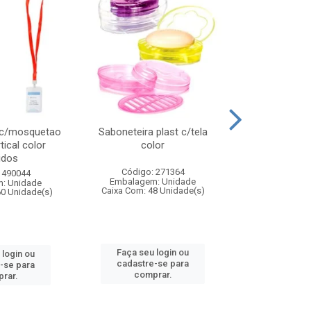
 c/mosquetao
Saboneteira plast c/tela
Prato plas
tical color
color
colo
idos
Código: 271364
Código:
 490044
Embalagem: Unidade
Embalagem
: Unidade
Caixa Com: 48 Unidade(s)
Caixa Com: 4
60 Unidade(s)
Faça seu login ou
Faça seu 
 login ou
cadastre-se para
cadastre
-se para
comprar.
comp
rar.