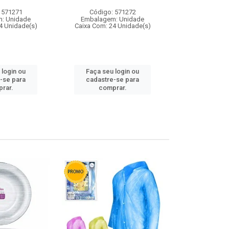
 571271
Código: 571272
Código:
: Unidade
Embalagem: Unidade
Embalagem
4 Unidade(s)
Caixa Com: 24 Unidade(s)
Caixa Com: 4
 login ou
Faça seu login ou
Faça seu 
-se para
cadastre-se para
cadastre
rar.
comprar.
comp