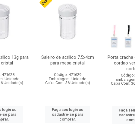
crilico 13g para
Saleiro de acrilico 7,5x4cm
Porta cracha
cristal
para mesa cristal
cordao ver
sort
: 471628
Código: 471629
Código:
m: Unidade
Embalagem: Unidade
Embalagem
36 Unidade(s)
Caixa Com: 36 Unidade(s)
Caixa Com: 3
 login ou
Faça seu login ou
Faça seu
e-se para
cadastre-se para
cadastre
prar.
comprar.
comp