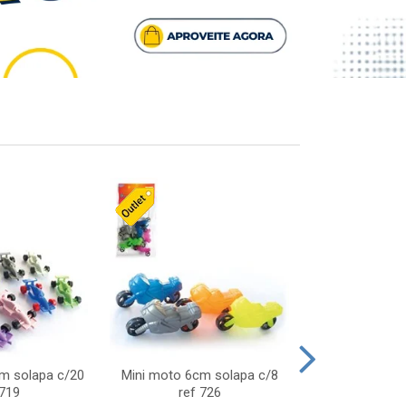
cm solapa c/20
Mini moto 6cm solapa c/8
Giro helice so
 719
ref 726
75