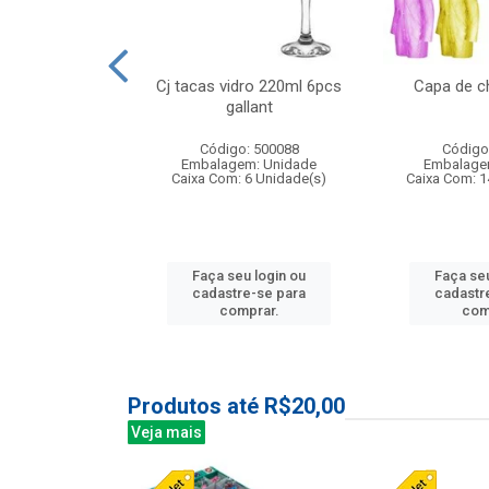
o raso 25,5cm
Cj tacas vidro 220ml 6pcs
Capa de c
e petala
gallant
: 503787
Código: 500088
Código
m: Unidade
Embalagem: Unidade
Embalage
24 Unidade(s)
Caixa Com: 6 Unidade(s)
Caixa Com: 1
u login ou
Faça seu login ou
Faça seu
e-se para
cadastre-se para
cadastr
prar.
comprar.
com
Produtos até R$20,00
Veja mais