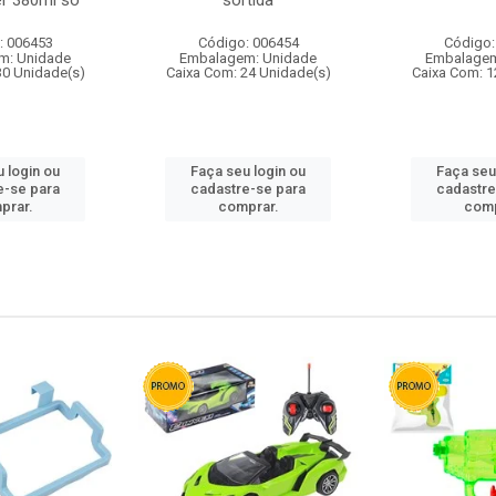
r 380ml so
sortida
: 006453
Código: 006454
Código:
m: Unidade
Embalagem: Unidade
Embalagem
30 Unidade(s)
Caixa Com: 24 Unidade(s)
Caixa Com: 1
 login ou
Faça seu login ou
Faça seu
e-se para
cadastre-se para
cadastre
prar.
comprar.
comp