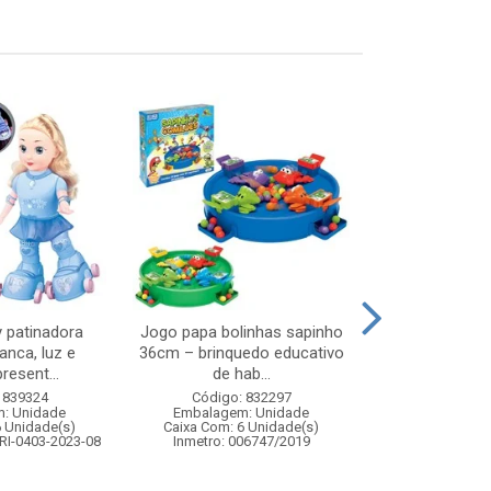
 patinadora
Jogo papa bolinhas sapinho
Barril pirata 
danca, luz e
36cm – brinquedo educativo
estrategia c
resent...
de hab...
Código:
 839324
Código: 832297
Embalagem
: Unidade
Embalagem: Unidade
Caixa Com: 2
6 Unidade(s)
Caixa Com: 6 Unidade(s)
Inmetro: 0
RI-0403-2023-08
Inmetro: 006747/2019