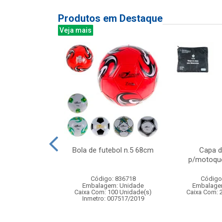
Produtos em Destaque
Veja mais
oador ufo multi
Bola de futebol n.5 68cm
Capa d
rregavel anti-
p/motoque
pacto
Código: 836718
Código
: 833332
Embalagem: Unidade
Embalage
m: Unidade
Caixa Com: 100 Unidade(s)
Caixa Com: 
48 Unidade(s)
Inmetro: 007517/2019
008430/2019