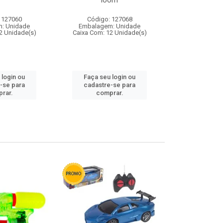
loom
 127060
Código: 127068
Código:
: Unidade
Embalagem: Unidade
Embalagem
2 Unidade(s)
Caixa Com: 12 Unidade(s)
Caixa Com: 1
 login ou
Faça seu login ou
Faça seu 
-se para
cadastre-se para
cadastre
rar.
comprar.
comp