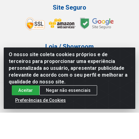
Site Seguro
Loja / Showroom
O nosso site coleta cookies próprios e de
Tel.: (11) 3227-0546
terceiros para proporcionar uma experiência
Av Vautier, 587/597 - Pari - São Paulo/SP
personalizada ao usuário, apresentar publicidade
relevante de acordo com o seu perfil e melhorar a
qualidade do nosso site.
Aceitar
Negar não essenciais
Atef Distribuidora LTDA - Av. Vautier, 585/597 - Pari - São
Paulo/SP - CEP 03.032-000 - CNPJ 27.717.135/0001-29
Preferências de Cookies