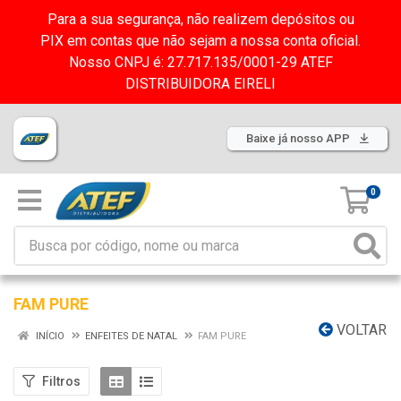
Para a sua segurança, não realizem depósitos ou
PIX em contas que não sejam a nossa conta oficial.
Nosso CNPJ é: 27.717.135/0001-29 ATEF
DISTRIBUIDORA EIRELI
Baixe já nosso APP
0
FAM PURE
VOLTAR
INÍCIO
ENFEITES DE NATAL
FAM PURE
Filtros