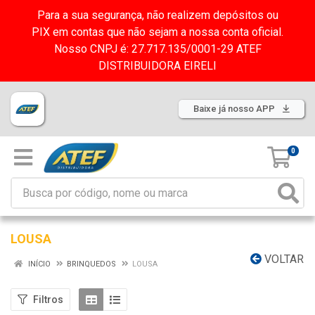
Para a sua segurança, não realizem depósitos ou
PIX em contas que não sejam a nossa conta oficial.
Nosso CNPJ é: 27.717.135/0001-29 ATEF
DISTRIBUIDORA EIRELI
Baixe já nosso APP
0
LOUSA
VOLTAR
INÍCIO
BRINQUEDOS
LOUSA
Filtros