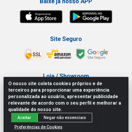
Baixe já nosso APP
Site Seguro
Loja / Showroom
O nosso site coleta cookies próprios e de
Tel.: (11) 3227-0546
terceiros para proporcionar uma experiência
Av Vautier, 587/597 - Pari - São Paulo/SP
personalizada ao usuário, apresentar publicidade
relevante de acordo com o seu perfil e melhorar a
qualidade do nosso site.
Aceitar
Negar não essenciais
Atef Distribuidora LTDA - Av. Vautier, 585/597 - Pari - São
Paulo/SP - CEP 03.032-000 - CNPJ 27.717.135/0001-29
Preferências de Cookies