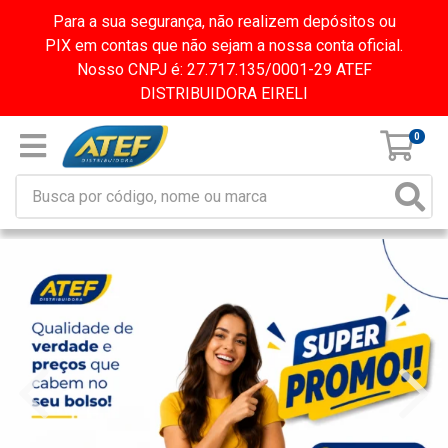
Para a sua segurança, não realizem depósitos ou
PIX em contas que não sejam a nossa conta oficial.
Nosso CNPJ é: 27.717.135/0001-29 ATEF
DISTRIBUIDORA EIRELI
0