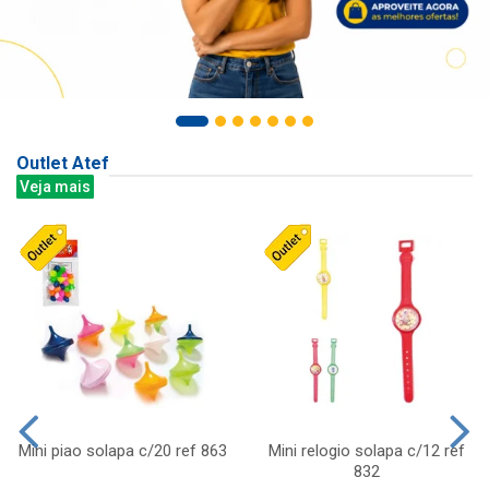
Outlet Atef
Veja mais
Mini piao solapa c/20 ref 863
Mini relogio solapa c/12 ref
832