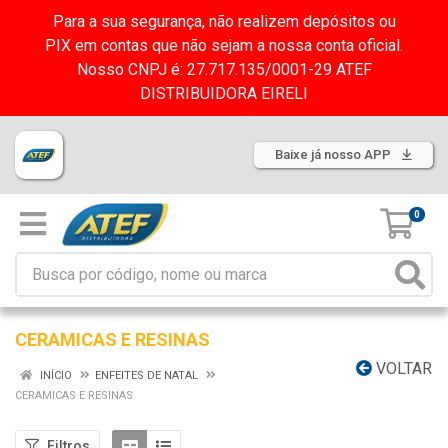
Para a sua segurança, não realizem depósitos ou
PIX em contas que não sejam a nossa conta oficial.
Nosso CNPJ é: 27.717.135/0001-29 ATEF
DISTRIBUIDORA EIRELI
Baixe já nosso APP
0
CERAMICAS E RESINAS
VOLTAR
INÍCIO
ENFEITES DE NATAL
CERAMICAS E RESINAS
Filtros