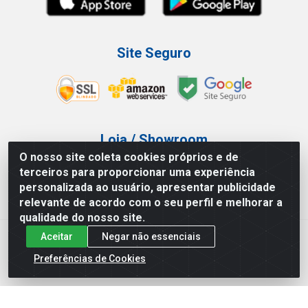
Site Seguro
Loja / Showroom
O nosso site coleta cookies próprios e de
Tel.: (11) 3227-0546
terceiros para proporcionar uma experiência
Av Vautier, 587/597 - Pari - São Paulo/SP
personalizada ao usuário, apresentar publicidade
relevante de acordo com o seu perfil e melhorar a
qualidade do nosso site.
Aceitar
Negar não essenciais
Atef Distribuidora LTDA - Av. Vautier, 585/597 - Pari - São
Paulo/SP - CEP 03.032-000 - CNPJ 27.717.135/0001-29
Preferências de Cookies