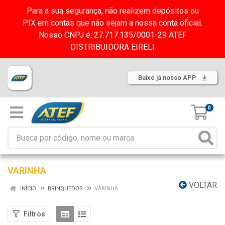
Para a sua segurança, não realizem depósitos ou
PIX em contas que não sejam a nossa conta oficial.
Nosso CNPJ é: 27.717.135/0001-29 ATEF
DISTRIBUIDORA EIRELI
Baixe já nosso APP
0
VARINHA
VOLTAR
INÍCIO
BRINQUEDOS
VARINHA
Filtros