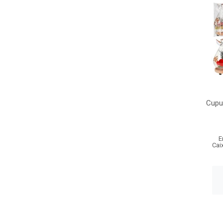
Cupu
E
Cai