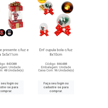
de presente c/luz e
Enf cupula bola c/luz
a 5x5x11cm
8x10cm
igo: 843088
Código: 846488
agem: Unidade
Embalagem: Unidade
m: 48 Unidade(s)
Caixa Com: 96 Unidade(s)
 seu login ou
Faça seu login ou
stre-se para
cadastre-se para
comprar.
comprar.