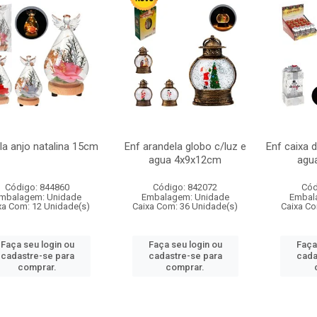
la anjo natalina 15cm
Enf arandela globo c/luz e
Enf caixa 
agua 4x9x12cm
agu
Código: 844860
Código: 842072
Cód
mbalagem: Unidade
Embalagem: Unidade
Embal
xa Com: 12 Unidade(s)
Caixa Com: 36 Unidade(s)
Caixa Co
Faça seu login ou
Faça seu login ou
Faça
cadastre-se para
cadastre-se para
cada
comprar.
comprar.