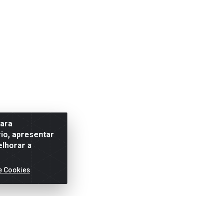
para
io, apresentar
elhorar a
e Cookies