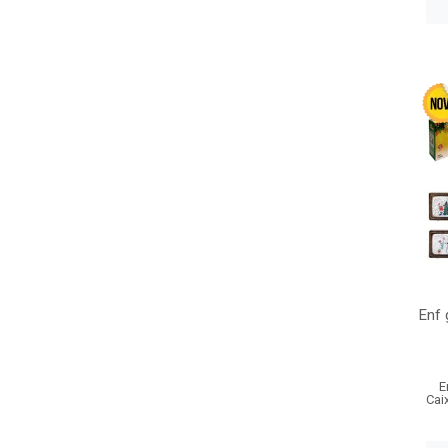
Enf 
E
Cai