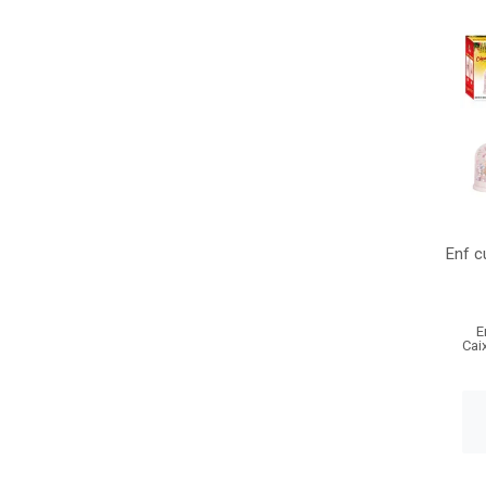
Enf c
E
Cai