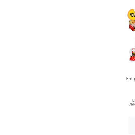
Enf 
E
Cai