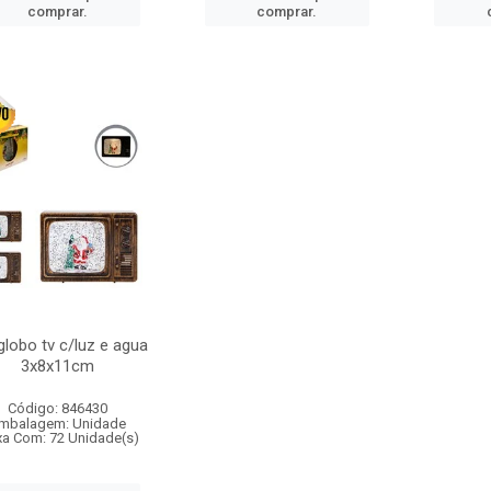
comprar.
comprar.
globo tv c/luz e agua
3x8x11cm
Código: 846430
mbalagem: Unidade
xa Com: 72 Unidade(s)