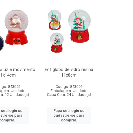
c/luz e movimento
Enf globo de vidro resina
21x14cm
11x8cm
igo: 843092
Código: 843091
agem: Unidade
Embalagem: Unidade
m: 12 Unidade(s)
Caixa Com: 24 Unidade(s)
 seu login ou
Faça seu login ou
stre-se para
cadastre-se para
comprar.
comprar.