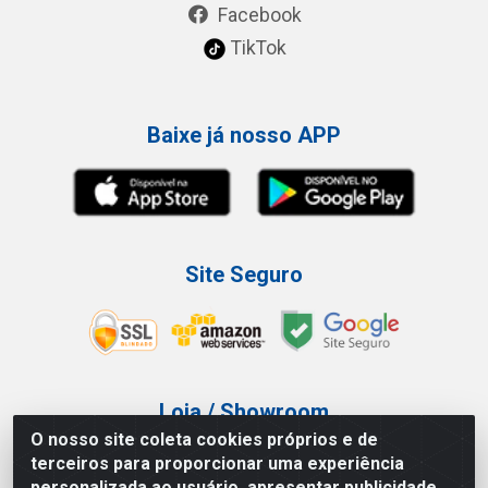
Facebook
TikTok
Baixe já nosso APP
Site Seguro
Loja / Showroom
O nosso site coleta cookies próprios e de
Tel.: (11) 3227-0546
terceiros para proporcionar uma experiência
Av Vautier, 587/597 - Pari - São Paulo/SP
personalizada ao usuário, apresentar publicidade