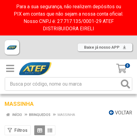
Para a sua segurança, não realizem depósitos ou
PIX em contas que não sejam a nossa conta oficial.
Nosso CNPJ é: 27.717.135/0001-29 ATEF
DISTRIBUIDORA EIRELI
Baixe já nosso APP
0
MASSINHA
VOLTAR
INÍCIO
BRINQUEDOS
MASSINHA
Filtros