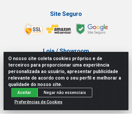
Site Seguro
Loja / Showroom
O nosso site coleta cookies próprios e de
Tel.: (11) 3227-0546
terceiros para proporcionar uma experiência
Av Vautier, 587/597 - Pari - São Paulo/SP
personalizada ao usuário, apresentar publicidade
relevante de acordo com o seu perfil e melhorar a
qualidade do nosso site.
Aceitar
Negar não essenciais
Atef Distribuidora LTDA - Av. Vautier, 585/597 - Pari - São
Paulo/SP - CEP 03.032-000 - CNPJ 27.717.135/0001-29
Preferências de Cookies