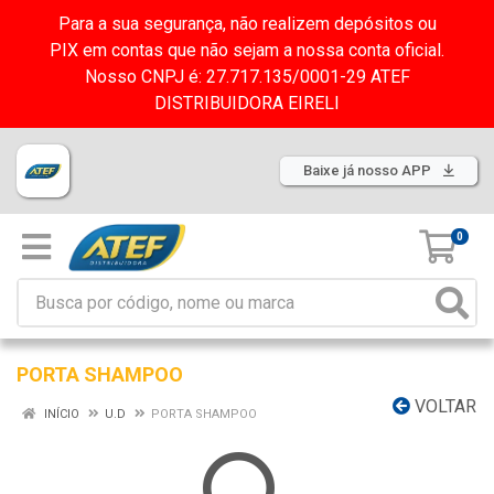
Para a sua segurança, não realizem depósitos ou
PIX em contas que não sejam a nossa conta oficial.
Nosso CNPJ é: 27.717.135/0001-29 ATEF
DISTRIBUIDORA EIRELI
Baixe já nosso APP
0
PORTA SHAMPOO
VOLTAR
INÍCIO
U.D
PORTA SHAMPOO