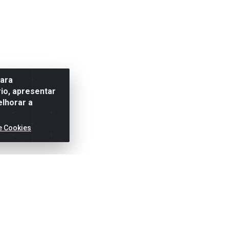
para
io, apresentar
elhorar a
e Cookies