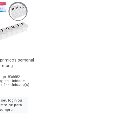
primidos semanal
retang
igo: 836682
agem: Unidade
m: 144 Unidade(s)
 seu login ou
stre-se para
comprar.