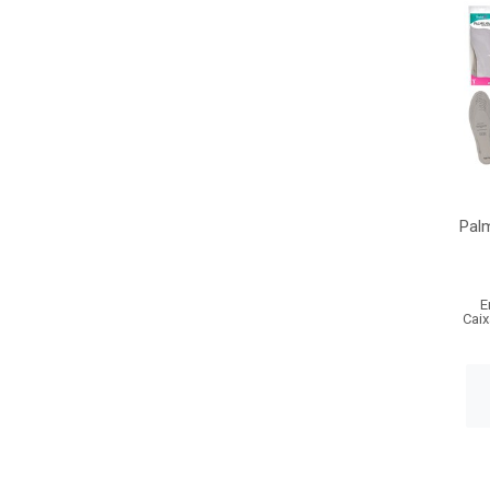
Palm
E
Caix