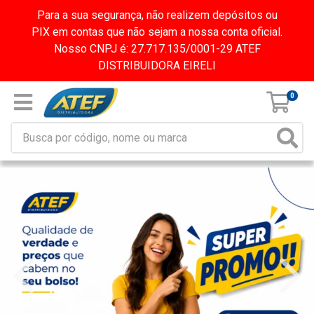
Para a sua segurança, não realizem depósitos ou
PIX em contas que não sejam a nossa conta oficial.
Nosso CNPJ é: 27.717.135/0001-29 ATEF
DISTRIBUIDORA EIRELI
0