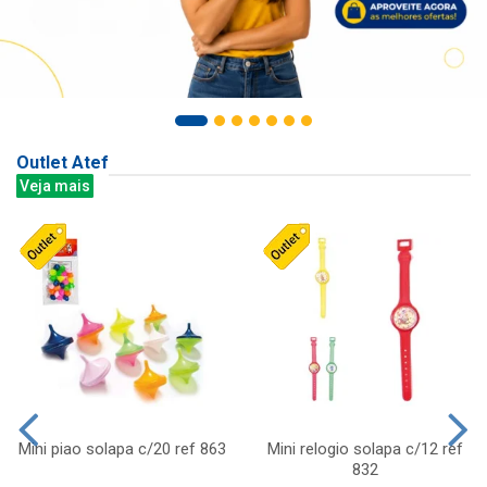
Outlet Atef
Veja mais
Mini piao solapa c/20 ref 863
Mini relogio solapa c/12 ref
832