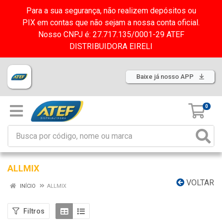
Para a sua segurança, não realizem depósitos ou
PIX em contas que não sejam a nossa conta oficial.
Nosso CNPJ é: 27.717.135/0001-29 ATEF
DISTRIBUIDORA EIRELI
Baixe já nosso APP
0
ALLMIX
VOLTAR
INÍCIO
ALLMIX
Filtros