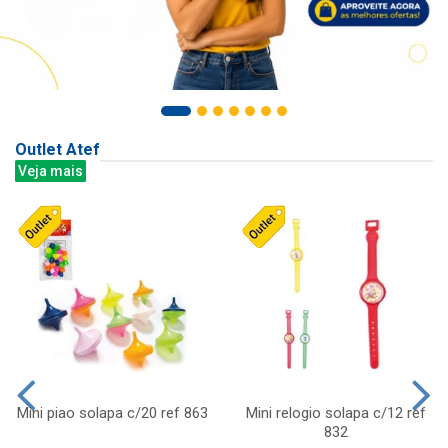
Outlet Atef
Veja mais
Mini piao solapa c/20 ref 863
Mini relogio solapa c/12 ref
832