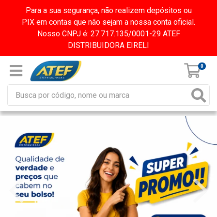
Para a sua segurança, não realizem depósitos ou
PIX em contas que não sejam a nossa conta oficial.
Nosso CNPJ é: 27.717.135/0001-29 ATEF
DISTRIBUIDORA EIRELI
0