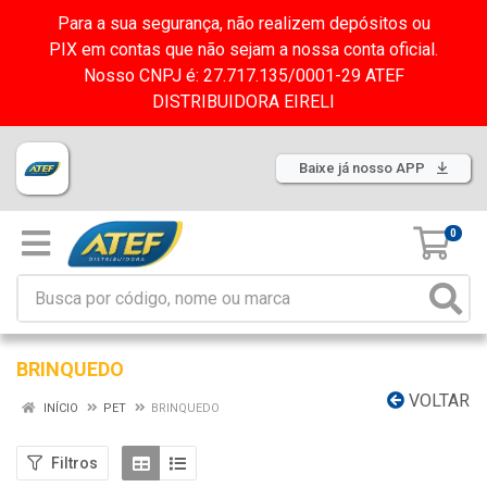
Para a sua segurança, não realizem depósitos ou
PIX em contas que não sejam a nossa conta oficial.
Nosso CNPJ é: 27.717.135/0001-29 ATEF
DISTRIBUIDORA EIRELI
Baixe já nosso APP
0
BRINQUEDO
VOLTAR
INÍCIO
PET
BRINQUEDO
Filtros