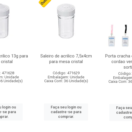
crilico 13g para
Saleiro de acrilico 7,5x4cm
Porta cracha
cristal
para mesa cristal
cordao ver
sort
: 471628
Código: 471629
Código:
m: Unidade
Embalagem: Unidade
Embalagem
36 Unidade(s)
Caixa Com: 36 Unidade(s)
Caixa Com: 3
 login ou
Faça seu login ou
Faça seu
e-se para
cadastre-se para
cadastre
prar.
comprar.
comp