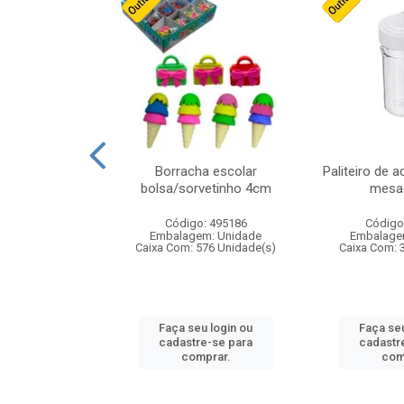
stico n.4 12cm
Borracha escolar
Paliteiro de a
bolsa/sorvetinho 4cm
mesa 
: 940550
Código: 495186
Código
m: Unidade
Embalagem: Unidade
Embalage
24 Unidade(s)
Caixa Com: 576 Unidade(s)
Caixa Com: 
u login ou
Faça seu login ou
Faça seu
e-se para
cadastre-se para
cadastr
prar.
comprar.
com