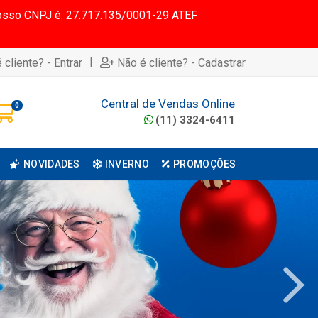
 Nosso CNPJ é: 27.717.135/0001-29 ATEF
|
 cliente? - Entrar
Não é cliente? - Cadastrar
Central de Vendas Online
0
(11) 3324-6411
NOVIDADES
INVERNO
PROMOÇÕES