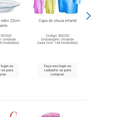
 vidro 22cm
Capa de chuva infantil
Jg prato fun
ante
diam
 501323
Código: 832332
Código:
: Unidade
Embalagem: Unidade
Embalagem
4 Unidade(s)
Caixa Com: 144 Unidade(s)
Caixa Com: 6
 login ou
Faça seu login ou
Faça seu 
-se para
cadastre-se para
cadastre
rar.
comprar.
comp