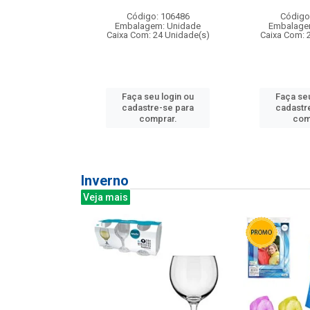
: 275814
Código: 106486
Código
m: Unidade
Embalagem: Unidade
Embalage
240 Unidade(s)
Caixa Com: 24 Unidade(s)
Caixa Com: 
u login ou
Faça seu login ou
Faça seu
e-se para
cadastre-se para
cadastr
prar.
comprar.
com
Inverno
Veja mais