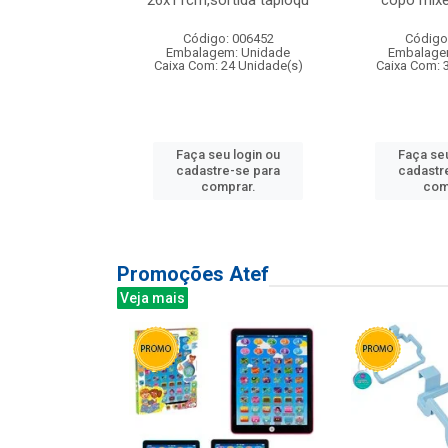
irios
26x11cm,sortida tapioqu
copo mixe
: 135177
Código: 006452
Código
m: Unidade
Embalagem: Unidade
Embalage
12 Unidade(s)
Caixa Com: 24 Unidade(s)
Caixa Com: 
u login ou
Faça seu login ou
Faça seu
e-se para
cadastre-se para
cadastr
prar.
comprar.
com
Promoções Atef
Veja mais