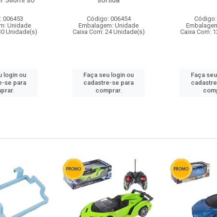
r 380ml so
sortida
: 006453
Código: 006454
Código:
m: Unidade
Embalagem: Unidade
Embalagem
30 Unidade(s)
Caixa Com: 24 Unidade(s)
Caixa Com: 1
 login ou
Faça seu login ou
Faça seu
e-se para
cadastre-se para
cadastre
prar.
comprar.
comp