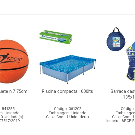
uete n.7 75cm
Piscina compacta 1000lts
Barraca cast
135x
: 841285
Código: 061202
Código:
m: Unidade
Embalagem: Unidade
Embalagem
30 Unidade(s)
Caixa Com: 1 Unidade(s)
Caixa Com: 1
007517/2019
Inmetro: ABCP-B