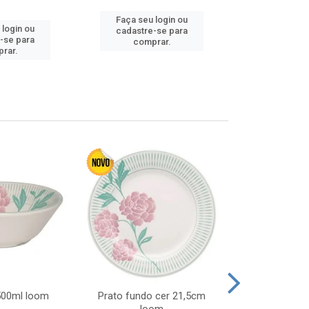
Faça seu login ou
 login ou
Faça seu 
cadastre-se para
-se para
cadastre
comprar.
rar.
comp
 500ml loom
Prato fundo cer 21,5cm
Prato raso c