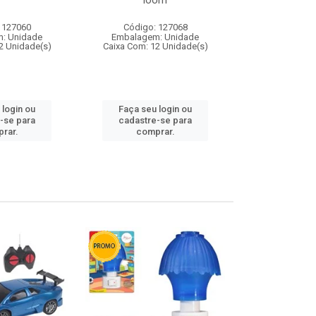
loom
 127060
Código: 127068
Código:
: Unidade
Embalagem: Unidade
Embalagem
2 Unidade(s)
Caixa Com: 12 Unidade(s)
Caixa Com: 1
 login ou
Faça seu login ou
Faça seu 
-se para
cadastre-se para
cadastre
rar.
comprar.
comp