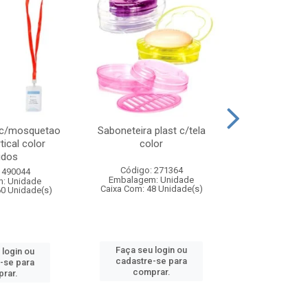
 c/mosquetao
Saboneteira plast c/tela
Prato plas
tical color
color
colo
idos
Código: 271364
Código:
 490044
Embalagem: Unidade
Embalagem
: Unidade
Caixa Com: 48 Unidade(s)
Caixa Com: 4
60 Unidade(s)
Faça seu login ou
Faça seu 
 login ou
cadastre-se para
cadastre
-se para
comprar.
comp
rar.