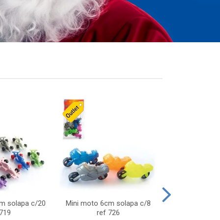
cm solapa c/20
Mini moto 6cm solapa c/8
Giro helice so
 719
ref 726
75