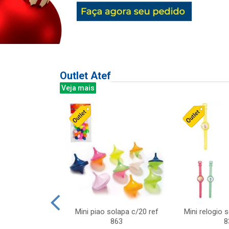
Outlet Atef
Veja mais
last c/div
Mini piao solapa c/20 ref
Mini relogio 
m ursinhos sor
863
8