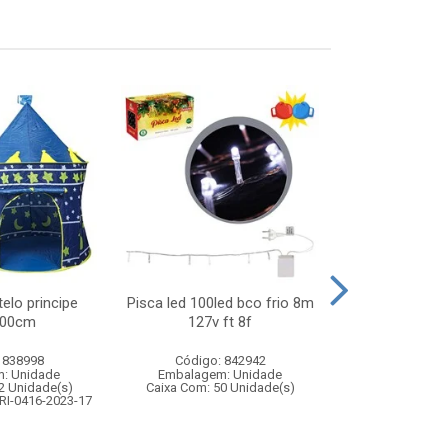
elo principe
Pisca led 100led bco frio 8m
Carros de corr
100cm
127v ft 8f
– kit com 10
 838998
Código: 842942
Código:
: Unidade
Embalagem: Unidade
Embalagem
2 Unidade(s)
Caixa Com: 50 Unidade(s)
Caixa Com: 7
RI-0416-2023-17
Inmetro: 0