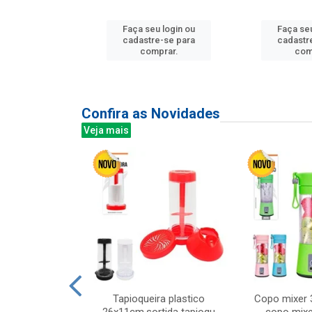
u login ou
Faça seu login ou
Faça seu
e-se para
cadastre-se para
cadastr
prar.
comprar.
com
Confira as Novidades
Veja mais
mesa cer 18cm
Tapioqueira plastico
Copo mixer 