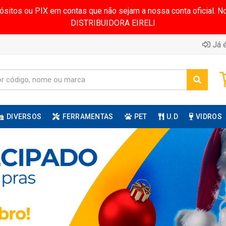
pósitos ou PIX em contas que não sejam a nossa conta oficial.
DISTRIBUIDORA EIRELI
Já é
DIVERSOS
FERRAMENTAS
PET
U.D
VIDROS