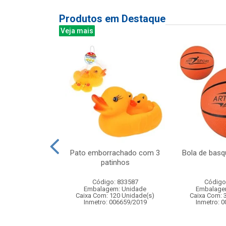
Produtos em Destaque
Veja mais
do c/3pcs 9cm
Pato emborrachado com 3
Bola de basq
patinhos
: 839098
Código: 833587
Código
m: Unidade
Embalagem: Unidade
Embalage
144 Unidade(s)
Caixa Com: 120 Unidade(s)
Caixa Com: 
BRI-0404-2023-24
Inmetro: 006659/2019
Inmetro: 