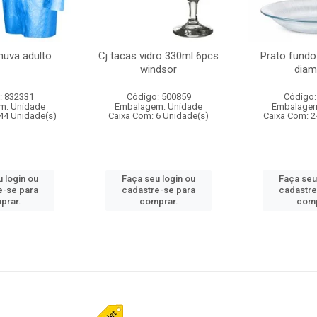
huva adulto
Cj tacas vidro 330ml 6pcs
Prato fundo
windsor
diam
: 832331
Código: 500859
Código:
m: Unidade
Embalagem: Unidade
Embalagem
44 Unidade(s)
Caixa Com: 6 Unidade(s)
Caixa Com: 2
 login ou
Faça seu login ou
Faça seu
e-se para
cadastre-se para
cadastre
prar.
comprar.
comp