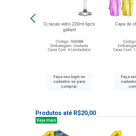
o raso 25,5cm
Cj tacas vidro 220ml 6pcs
Capa de c
e petala
gallant
: 503787
Código: 500088
Código
m: Unidade
Embalagem: Unidade
Embalage
24 Unidade(s)
Caixa Com: 6 Unidade(s)
Caixa Com: 1
u login ou
Faça seu login ou
Faça seu
e-se para
cadastre-se para
cadastr
prar.
comprar.
com
Produtos até R$20,00
Veja mais