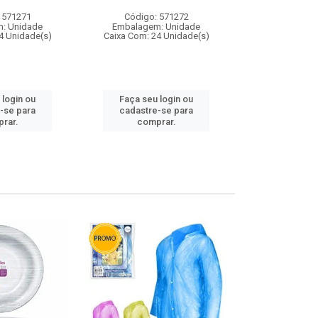
 571271
Código: 571272
Código:
: Unidade
Embalagem: Unidade
Embalagem
4 Unidade(s)
Caixa Com: 24 Unidade(s)
Caixa Com: 4
 login ou
Faça seu login ou
Faça seu 
-se para
cadastre-se para
cadastre
rar.
comprar.
comp