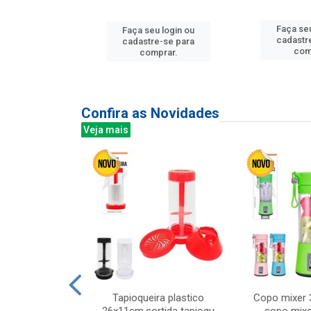
u login ou
Faça seu
Faça seu login ou
e-se para
cadastr
cadastre-se para
prar.
com
comprar.
Confira as Novidades
Veja mais
mesa cer 18cm
Tapioqueira plastico
Copo mixer 