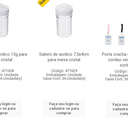
crilico 13g para
Saleiro de acrilico 7,5x4cm
Porta cracha
cristal
para mesa cristal
cordao ver
sort
: 471628
Código: 471629
Código:
m: Unidade
Embalagem: Unidade
Embalagem
36 Unidade(s)
Caixa Com: 36 Unidade(s)
Caixa Com: 3
 login ou
Faça seu login ou
Faça seu
e-se para
cadastre-se para
cadastre
prar.
comprar.
comp