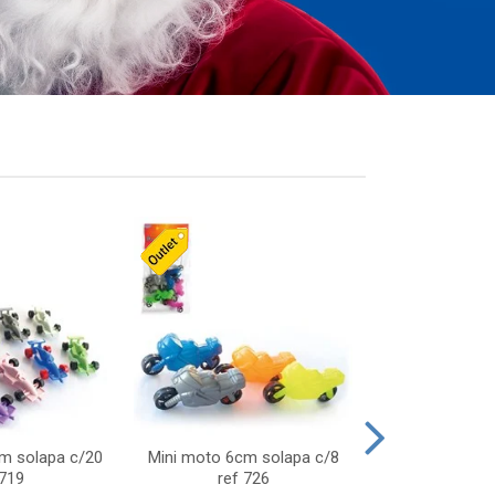
cm solapa c/20
Mini moto 6cm solapa c/8
Giro helice so
 719
ref 726
75