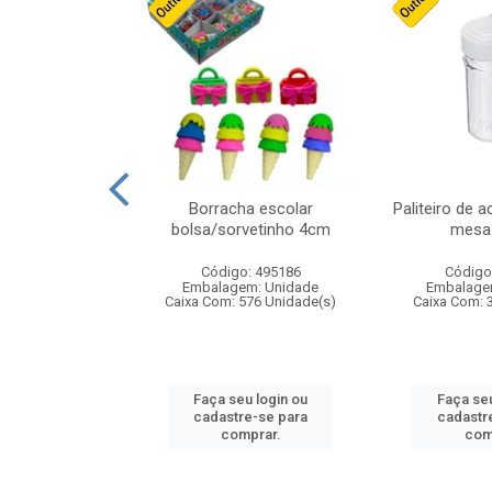
cores sortidas
Borracha escolar
Paliteiro de a
ref 130s
bolsa/sorvetinho 4cm
mesa 
: 826147
Código: 495186
Código
m: Unidade
Embalagem: Unidade
Embalage
160 Unidade(s)
Caixa Com: 576 Unidade(s)
Caixa Com: 
u login ou
Faça seu login ou
Faça seu
e-se para
cadastre-se para
cadastr
prar.
comprar.
com