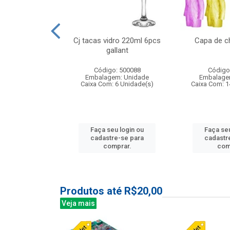
o raso 25,5cm
Cj tacas vidro 220ml 6pcs
Capa de c
e petala
gallant
: 503787
Código: 500088
Código
m: Unidade
Embalagem: Unidade
Embalage
24 Unidade(s)
Caixa Com: 6 Unidade(s)
Caixa Com: 1
u login ou
Faça seu login ou
Faça seu
e-se para
cadastre-se para
cadastr
prar.
comprar.
com
Produtos até R$20,00
Veja mais