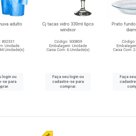
huva adulto
Cj tacas vidro 330ml 6pcs
Prato fundo
windsor
diam
: 832331
Código: 500859
Código:
m: Unidade
Embalagem: Unidade
Embalagem
44 Unidade(s)
Caixa Com: 6 Unidade(s)
Caixa Com: 2
 login ou
Faça seu login ou
Faça seu
e-se para
cadastre-se para
cadastre
prar.
comprar.
comp