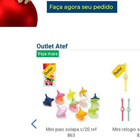
Outlet Atef
Veja mais
last c/div
Mini piao solapa c/20 ref
Mini relogio 
m ursinhos sor
863
8