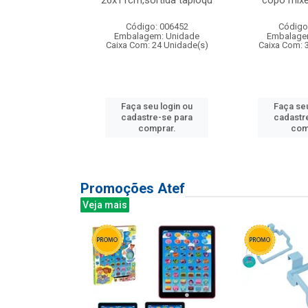
irios
26x11cm,sortida tapioqu
copo mixe
: 135177
Código: 006452
Código
m: Unidade
Embalagem: Unidade
Embalage
12 Unidade(s)
Caixa Com: 24 Unidade(s)
Caixa Com: 
u login ou
Faça seu login ou
Faça seu
e-se para
cadastre-se para
cadastr
prar.
comprar.
com
Promoções Atef
Veja mais