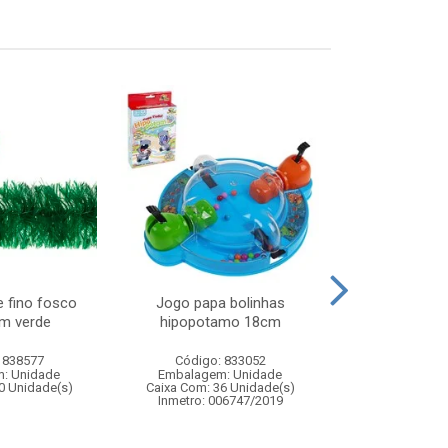
e fino fosco
Jogo papa bolinhas
Areia 120g
m verde
hipopotamo 18cm
c/mo
 838577
Código: 833052
Código:
: Unidade
Embalagem: Unidade
Embalagem
0 Unidade(s)
Caixa Com: 36 Unidade(s)
Caixa Com: 14
Inmetro: 006747/2019
Inmetro: ABCP-B