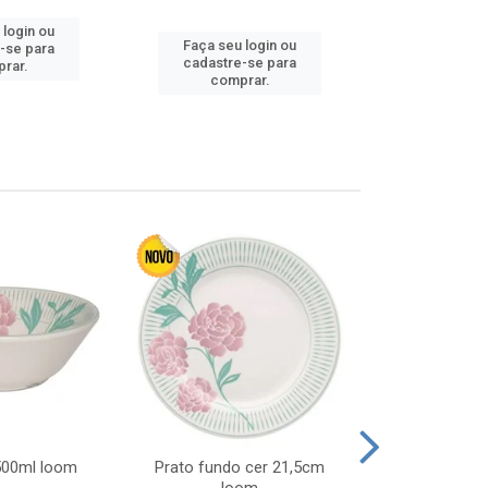
 login ou
Faça seu login ou
Faça seu 
-se para
cadastre-se para
cadastre
rar.
comprar.
comp
 500ml loom
Prato fundo cer 21,5cm
Prato raso c