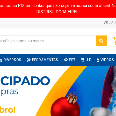
pósitos ou PIX em contas que não sejam a nossa conta oficial.
DISTRIBUIDORA EIRELI
Já é
DIVERSOS
FERRAMENTAS
PET
U.D
VIDROS