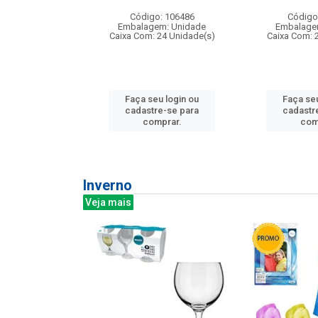
: 275814
Código: 106486
Código
m: Unidade
Embalagem: Unidade
Embalage
240 Unidade(s)
Caixa Com: 24 Unidade(s)
Caixa Com: 
u login ou
Faça seu login ou
Faça seu
e-se para
cadastre-se para
cadastr
prar.
comprar.
com
Inverno
Veja mais