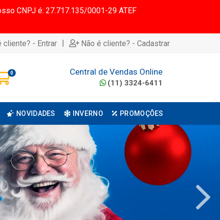
 Nosso CNPJ é: 27.717.135/0001-29 ATEF
|
 cliente? - Entrar
Não é cliente? - Cadastrar
Central de Vendas Online
0
(11) 3324-6411
NOVIDADES
INVERNO
PROMOÇÕES