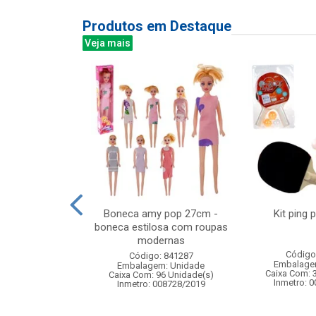
Produtos em Destaque
Veja mais
odas irado com
Boneca amy pop 27cm -
Kit ping 
z girl
boneca estilosa com roupas
modernas
: 834645
Código
Código: 841287
m: Unidade
Embalage
Embalagem: Unidade
 6 Unidade(s)
Caixa Com: 
Caixa Com: 96 Unidade(s)
006715/2019
Inmetro: 
Inmetro: 008728/2019