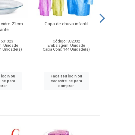
 vidro 22cm
Capa de chuva infantil
Jg prato fun
ante
diam
 501323
Código: 832332
Código:
: Unidade
Embalagem: Unidade
Embalagem
4 Unidade(s)
Caixa Com: 144 Unidade(s)
Caixa Com: 6
 login ou
Faça seu login ou
Faça seu 
-se para
cadastre-se para
cadastre
rar.
comprar.
comp