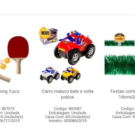
pong 5 pcs
Carro maluco bate e volta
Festao cort
policia
14cmx2
: 837375
Código: 833087
Código:
m: Unidade
Embalagem: Unidade
Embalagem
36 Unidade(s)
Caixa Com: 60 Unidade(s)
Caixa Com: 5
006717/2019
Inmetro: 005080/2019