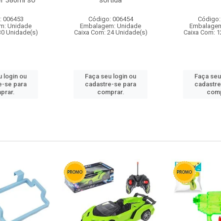
r 380ml so
sortida
: 006453
Código: 006454
Código:
m: Unidade
Embalagem: Unidade
Embalagem
30 Unidade(s)
Caixa Com: 24 Unidade(s)
Caixa Com: 1
 login ou
Faça seu login ou
Faça seu
e-se para
cadastre-se para
cadastre
prar.
comprar.
comp