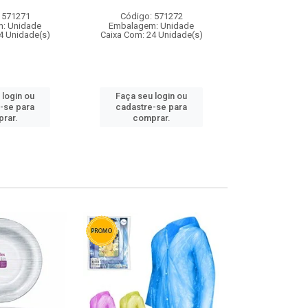
 571271
Código: 571272
Código:
: Unidade
Embalagem: Unidade
Embalagem
4 Unidade(s)
Caixa Com: 24 Unidade(s)
Caixa Com: 4
 login ou
Faça seu login ou
Faça seu 
-se para
cadastre-se para
cadastre
rar.
comprar.
comp