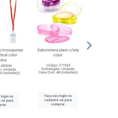
 c/mosquetao
Saboneteira plast c/tela
Prato plas
tical color
color
colo
idos
Código: 271364
Código:
 490044
Embalagem: Unidade
Embalagem
: Unidade
Caixa Com: 48 Unidade(s)
Caixa Com: 4
60 Unidade(s)
Faça seu login ou
Faça seu 
 login ou
cadastre-se para
cadastre
-se para
comprar.
comp
rar.