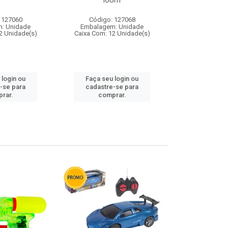
loom
 127060
Código: 127068
Código:
: Unidade
Embalagem: Unidade
Embalagem
2 Unidade(s)
Caixa Com: 12 Unidade(s)
Caixa Com: 1
 login ou
Faça seu login ou
Faça seu 
-se para
cadastre-se para
cadastre
rar.
comprar.
comp