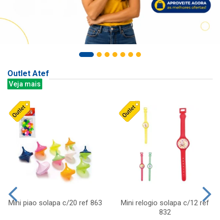
Outlet Atef
Veja mais
Mini piao solapa c/20 ref 863
Mini relogio solapa c/12 ref
832