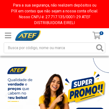
Para a sua segurança, não realizem depósitos ou
PIX em contas que não sejam a nossa conta oficial.
Nosso CNPJ é: 27.717.135/0001-29 ATEF
DISTRIBUIDORA EIRELI
0