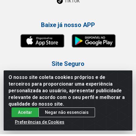
TikTok
Baixe já nosso APP
Site Seguro
O nosso site coleta cookies próprios e de
terceiros para proporcionar uma experiência
personalizada ao usuário, apresentar publicidade
relevante de acordo com o seu perfil e melhorar a
Loja / Showroom
qualidade do nosso site.
Aceitar
Negar não essenciais
Tel.: (11) 3227-0546
Av Vautier, 587/597 - Pari - São Paulo/SP
Preferências de Cookies