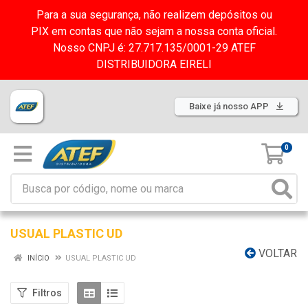
Para a sua segurança, não realizem depósitos ou
PIX em contas que não sejam a nossa conta oficial.
Nosso CNPJ é: 27.717.135/0001-29 ATEF
DISTRIBUIDORA EIRELI
Baixe já nosso APP
0
USUAL PLASTIC UD
VOLTAR
INÍCIO
USUAL PLASTIC UD
Filtros