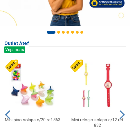
Outlet Atef
Veja mais
Mini piao solapa c/20 ref 863
Mini relogio solapa c/12 ref
832