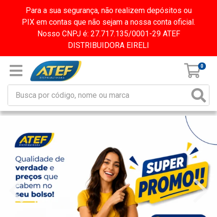
Para a sua segurança, não realizem depósitos ou
PIX em contas que não sejam a nossa conta oficial.
Nosso CNPJ é: 27.717.135/0001-29 ATEF
DISTRIBUIDORA EIRELI
0