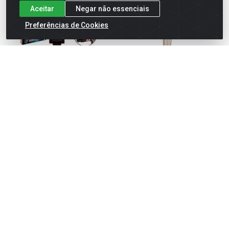
Aceitar
Negar não essenciais
Preferências de Cookies
Arma lanca bolas de gel
Aromatizador c/fragancia
c/laser 16cm
30ml
Código: 845602
Código: 840436
Embalagem: Unidade
Embalagem: Unidade
Caixa Com: 48 Unidade(s)
Caixa Com: 60 Unidade(s)
Faça seu login ou
Faça seu login ou
cadastre-se para
cadastre-se para
comprar.
comprar.