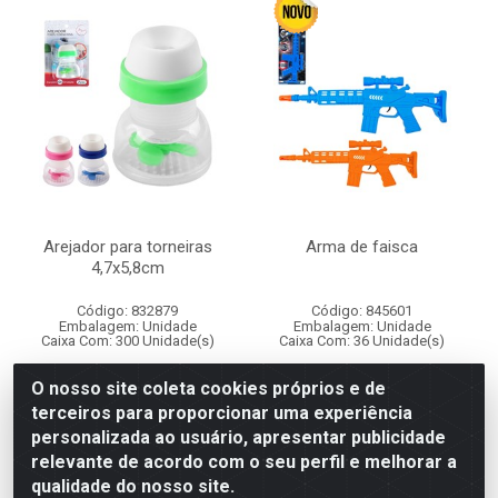
Arejador para torneiras
Arma de faisca
4,7x5,8cm
Código: 832879
Código: 845601
Embalagem: Unidade
Embalagem: Unidade
Caixa Com: 300 Unidade(s)
Caixa Com: 36 Unidade(s)
O nosso site coleta cookies próprios e de
Faça seu login ou
Faça seu login ou
terceiros para proporcionar uma experiência
cadastre-se para
cadastre-se para
personalizada ao usuário, apresentar publicidade
comprar.
comprar.
relevante de acordo com o seu perfil e melhorar a
qualidade do nosso site.