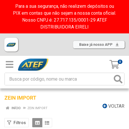
Para a sua segurança, não realizem depósitos ou
PIX em contas que não sejam a nossa conta oficial.
Nosso CNPJ é: 27.717.135/0001-29 ATEF
DISTRIBUIDORA EIRELI
Baixe já nosso APP
0
ZEIN IMPORT
VOLTAR
INÍCIO
ZEIN IMPORT
Filtros