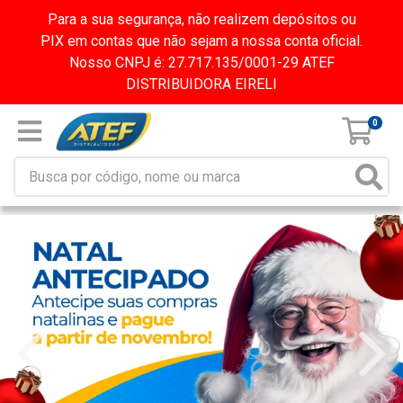
Para a sua segurança, não realizem depósitos ou
PIX em contas que não sejam a nossa conta oficial.
Nosso CNPJ é: 27.717.135/0001-29 ATEF
DISTRIBUIDORA EIRELI
0