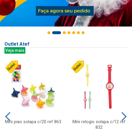
Outlet Atef
Veja mais
Mini piao solapa c/20 ref 863
Mini relogio solapa c/12 ref
832