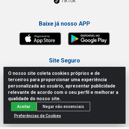
TikTok
Baixe já nosso APP
Site Seguro
O nosso site coleta cookies próprios e de
terceiros para proporcionar uma experiência
personalizada ao usuário, apresentar publicidade
relevante de acordo com o seu perfil e melhorar a
Loja / Showroom
qualidade do nosso site.
Aceitar
Negar não essenciais
Tel.: (11) 3227-0546
Av Vautier, 587/597 - Pari - São Paulo/SP
Preferências de Cookies