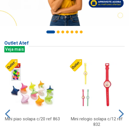
Outlet Atef
Veja mais
Mini piao solapa c/20 ref 863
Mini relogio solapa c/12 ref
832