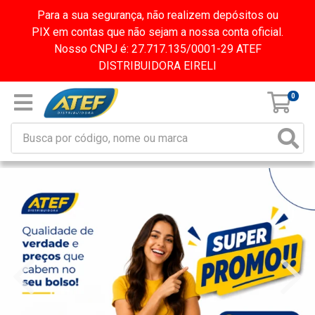
Para a sua segurança, não realizem depósitos ou
PIX em contas que não sejam a nossa conta oficial.
Nosso CNPJ é: 27.717.135/0001-29 ATEF
DISTRIBUIDORA EIRELI
0