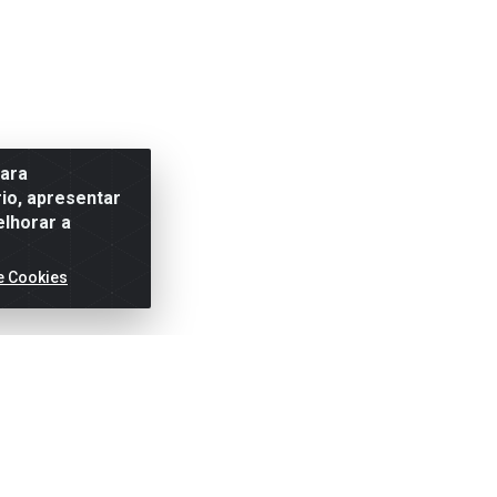
para
io, apresentar
elhorar a
e Cookies