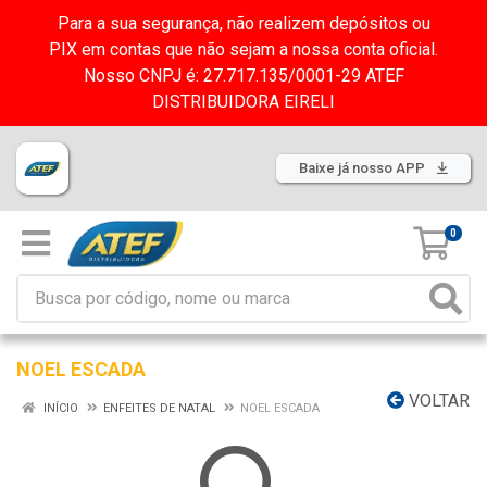
Para a sua segurança, não realizem depósitos ou
PIX em contas que não sejam a nossa conta oficial.
Nosso CNPJ é: 27.717.135/0001-29 ATEF
DISTRIBUIDORA EIRELI
Baixe já nosso APP
0
NOEL ESCADA
VOLTAR
INÍCIO
ENFEITES DE NATAL
NOEL ESCADA