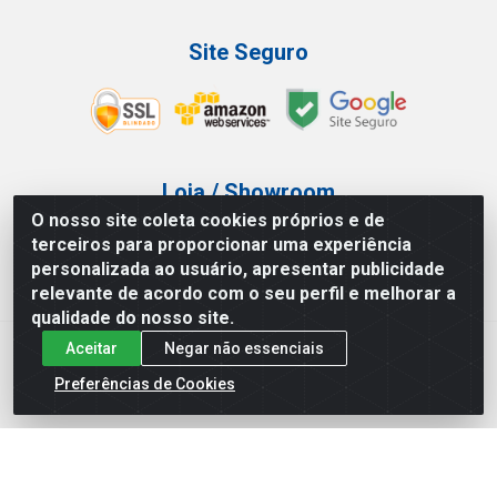
Site Seguro
Loja / Showroom
O nosso site coleta cookies próprios e de
Tel.: (11) 3227-0546
terceiros para proporcionar uma experiência
Av Vautier, 587/597 - Pari - São Paulo/SP
personalizada ao usuário, apresentar publicidade
relevante de acordo com o seu perfil e melhorar a
qualidade do nosso site.
Aceitar
Negar não essenciais
Atef Distribuidora LTDA - Av. Vautier, 585/597 - Pari - São
Paulo/SP - CEP 03.032-000 - CNPJ 27.717.135/0001-29
Preferências de Cookies