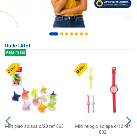
Outlet Atef
Veja mais
Mini piao solapa c/20 ref 863
Mini relogio solapa c/12 ref
832