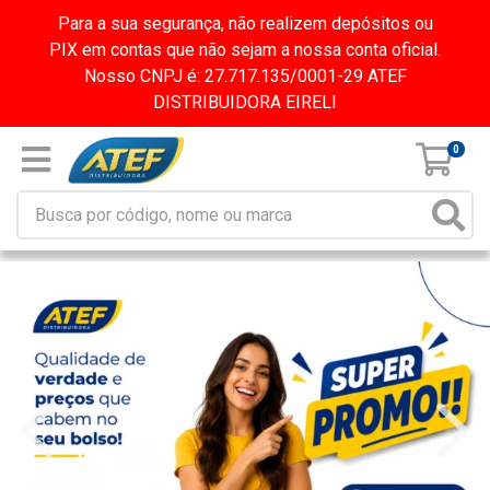
Para a sua segurança, não realizem depósitos ou
PIX em contas que não sejam a nossa conta oficial.
Nosso CNPJ é: 27.717.135/0001-29 ATEF
DISTRIBUIDORA EIRELI
0