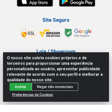
Site Seguro
Loja / Showroom
O nosso site coleta cookies próprios e de
Tel.: (11) 3227-0546
terceiros para proporcionar uma experiência
Av Vautier, 587/597 - Pari - São Paulo/SP
personalizada ao usuário, apresentar publicidade
relevante de acordo com o seu perfil e melhorar a
qualidade do nosso site.
Aceitar
Negar não essenciais
Atef Distribuidora LTDA - Av. Vautier, 585/597 - Pari - São
Paulo/SP - CEP 03.032-000 - CNPJ 27.717.135/0001-29
Preferências de Cookies