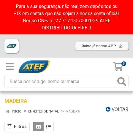
Para a sua segurança, não realizem depósitos ou
PIX em contas que não sejam a nossa conta oficial.
Nosso CNPJ é: 27.717.135/0001-29 ATEF
DISTRIBUIDORA EIRELI
Baixe já nosso APP
0
MADEIRA
VOLTAR
INÍCIO
ENFEITES DE NATAL
MADEIRA
Filtros