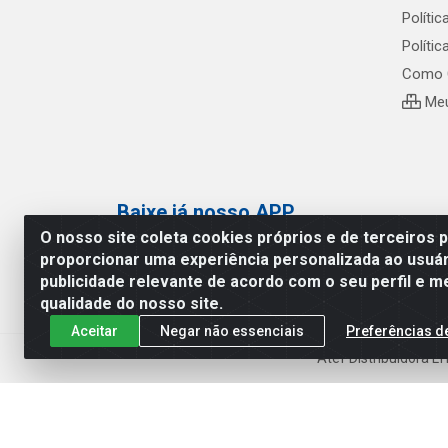
Polític
Políti
Como 
Meu
Baixe já nosso APP
O nosso site coleta cookies próprios e de terceiros 
proporcionar uma experiência personalizada ao usuár
publicidade relevante de acordo com o seu perfil e m
qualidade do nosso site.
Aceitar
Negar não essenciais
Preferências d
Atef Distribuidora L