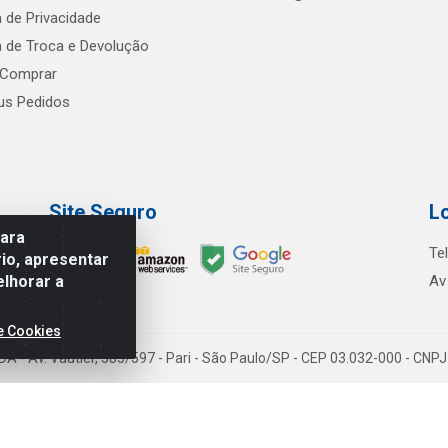
a de Privacidade
ca de Troca e Devolução
Comprar
s Pedidos
Site Seguro
L
para
Te
io, apresentar
elhorar a
Av
e Cookies
TDA - Av. Vautier, 585/597 - Pari - São Paulo/SP - CEP 03.032-000 - CN