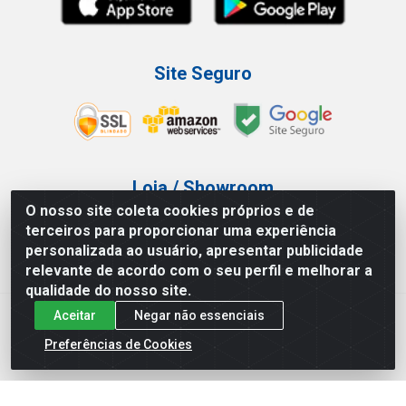
Site Seguro
Loja / Showroom
O nosso site coleta cookies próprios e de
Tel.: (11) 3227-0546
terceiros para proporcionar uma experiência
Av Vautier, 587/597 - Pari - São Paulo/SP
personalizada ao usuário, apresentar publicidade
relevante de acordo com o seu perfil e melhorar a
qualidade do nosso site.
Aceitar
Negar não essenciais
Atef Distribuidora LTDA - Av. Vautier, 585/597 - Pari - São
Paulo/SP - CEP 03.032-000 - CNPJ 27.717.135/0001-29
Preferências de Cookies