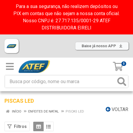
Para a sua segurança, não realizem depósitos ou
PIX em contas que não sejam a nossa conta oficial.
Nosso CNPJ é: 27.717.135/0001-29 ATEF
DISTRIBUIDORA EIRELI
Baixe já nosso APP
0
PISCAS LED
VOLTAR
INÍCIO
ENFEITES DE NATAL
PISCAS LED
Filtros