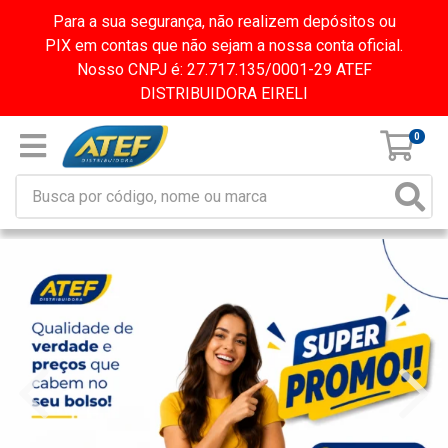
Para a sua segurança, não realizem depósitos ou
PIX em contas que não sejam a nossa conta oficial.
Nosso CNPJ é: 27.717.135/0001-29 ATEF
DISTRIBUIDORA EIRELI
0