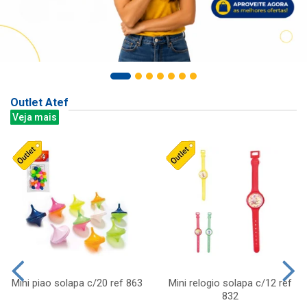
Outlet Atef
Veja mais
Mini piao solapa c/20 ref 863
Mini relogio solapa c/12 ref
832