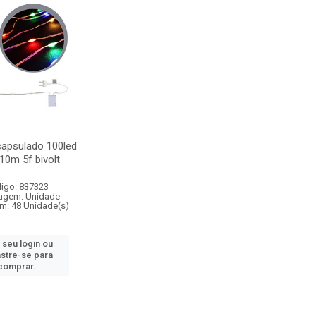
capsulado 100led
 10m 5f bivolt
igo: 837323
agem: Unidade
m: 48 Unidade(s)
 seu login ou
stre-se para
comprar.