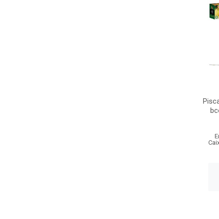
Pisc
bc
E
Cai