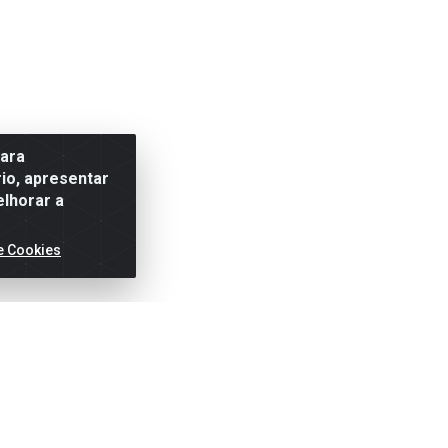
para
io, apresentar
elhorar a
e Cookies