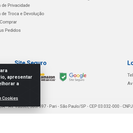
a de Privacidade
ca de Troca e Devolução
Comprar
s Pedidos
Site Seguro
L
para
Te
io, apresentar
elhorar a
Av
e Cookies
TDA - Av. Vautier, 585/597 - Pari - São Paulo/SP - CEP 03.032-000 - CN