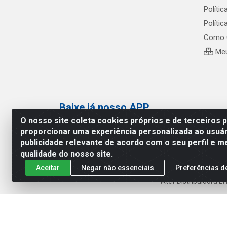
Polític
Políti
Como 
Meu
Baixe já nosso APP
O nosso site coleta cookies próprios e de terceiros 
proporcionar uma experiência personalizada ao usuár
publicidade relevante de acordo com o seu perfil e m
qualidade do nosso site.
Aceitar
Negar não essenciais
Preferências d
Atef Distribuidora L