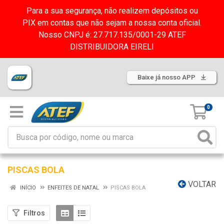
Para a sua segurança, não realizem depósitos ou
PIX em contas que não sejam a nossa conta oficial.
Nosso CNPJ é: 27.717.135/0001-29 ATEF
DISTRIBUIDORA EIRELI
Baixe já nosso APP
0
PISCAS BOLA
VOLTAR
INÍCIO
ENFEITES DE NATAL
PISCAS BOLA
Filtros