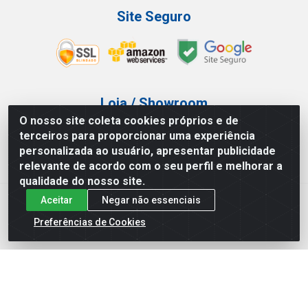
Site Seguro
Loja / Showroom
O nosso site coleta cookies próprios e de
Tel.: (11) 3227-0546
terceiros para proporcionar uma experiência
Av Vautier, 587/597 - Pari - São Paulo/SP
personalizada ao usuário, apresentar publicidade
relevante de acordo com o seu perfil e melhorar a
qualidade do nosso site.
Aceitar
Negar não essenciais
Atef Distribuidora LTDA - Av. Vautier, 585/597 - Pari - São
Paulo/SP - CEP 03.032-000 - CNPJ 27.717.135/0001-29
Preferências de Cookies