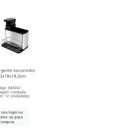
rgente escorredor
13x18x18,5cm
igo: 845367
agem: Unidade
m: 12 Unidade(s)
 seu login ou
stre-se para
comprar.