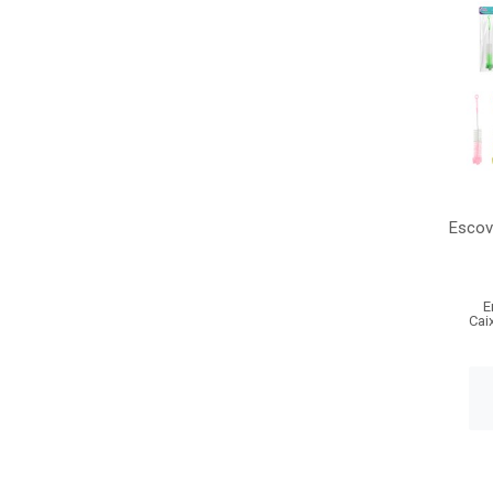
Escov
E
Cai