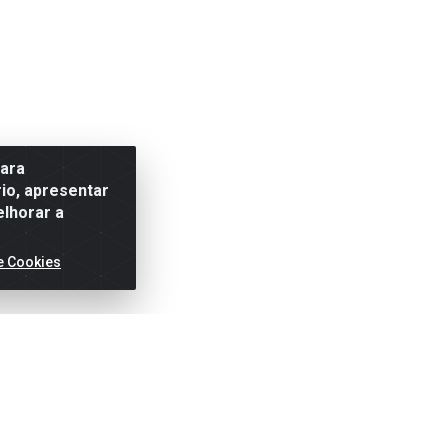
para
io, apresentar
elhorar a
e Cookies