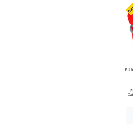
Kit 
E
Ca