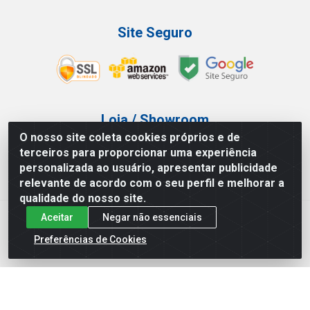
Site Seguro
Loja / Showroom
O nosso site coleta cookies próprios e de
Tel.: (11) 3227-0546
terceiros para proporcionar uma experiência
Av Vautier, 587/597 - Pari - São Paulo/SP
personalizada ao usuário, apresentar publicidade
relevante de acordo com o seu perfil e melhorar a
qualidade do nosso site.
Aceitar
Negar não essenciais
Atef Distribuidora LTDA - Av. Vautier, 585/597 - Pari - São
Paulo/SP - CEP 03.032-000 - CNPJ 27.717.135/0001-29
Preferências de Cookies