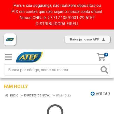
Para a sua segurança, não realizem depósitos ou
PIX em contas que não sejam a nossa conta oficial.
Nosso CNPJ é: 27.717.135/0001-29 ATEF
DISTRIBUIDORA EIRELI
Baixe já nosso APP
0
FAM HOLLY
VOLTAR
INÍCIO
ENFEITES DE NATAL
FAM HOLLY