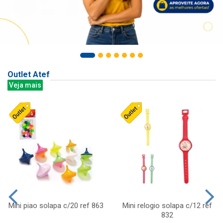
Outlet Atef
Veja mais
Mini piao solapa c/20 ref 863
Mini relogio solapa c/12 ref
832