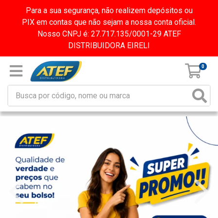
Para a sua segurança, não realizem depósitos ou
PIX em contas que não sejam a nossa conta oficial.
Nosso CNPJ é: 27.717.135/0001-29 ATEF
DISTRIBUIDORA EIRELI
0