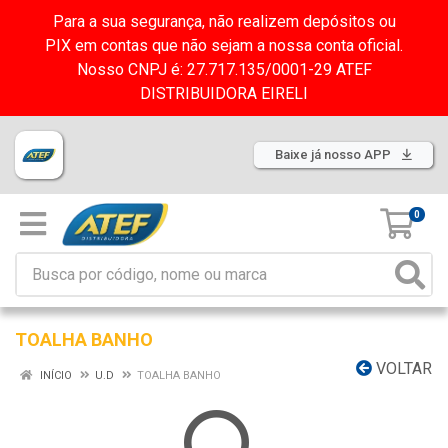
Para a sua segurança, não realizem depósitos ou
PIX em contas que não sejam a nossa conta oficial.
Nosso CNPJ é: 27.717.135/0001-29 ATEF
DISTRIBUIDORA EIRELI
Baixe já nosso APP
0
TOALHA BANHO
VOLTAR
INÍCIO
U.D
TOALHA BANHO