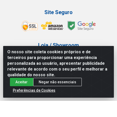
Site Seguro
Loja / Showroom
O nosso site coleta cookies próprios e de
Tel.: (11) 3227-0546
terceiros para proporcionar uma experiência
Av Vautier, 587/597 - Pari - São Paulo/SP
personalizada ao usuário, apresentar publicidade
relevante de acordo com o seu perfil e melhorar a
qualidade do nosso site.
Aceitar
Negar não essenciais
Atef Distribuidora LTDA - Av. Vautier, 585/597 - Pari - São
Paulo/SP - CEP 03.032-000 - CNPJ 27.717.135/0001-29
Preferências de Cookies