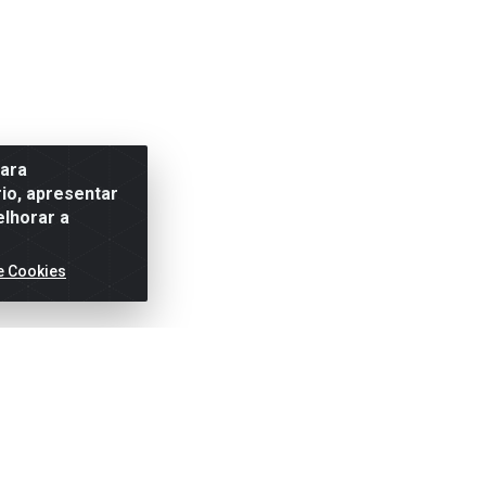
para
io, apresentar
elhorar a
e Cookies