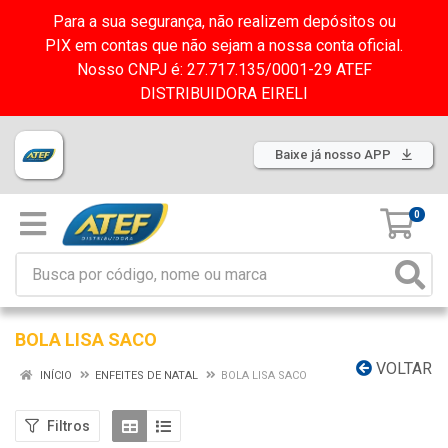
Para a sua segurança, não realizem depósitos ou
PIX em contas que não sejam a nossa conta oficial.
Nosso CNPJ é: 27.717.135/0001-29 ATEF
DISTRIBUIDORA EIRELI
Baixe já nosso APP
0
BOLA LISA SACO
VOLTAR
INÍCIO
ENFEITES DE NATAL
BOLA LISA SACO
Filtros