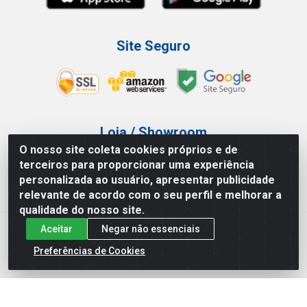
Site Seguro
Loja / Showroom
O nosso site coleta cookies próprios e de
Tel.: (11) 3227-0546
terceiros para proporcionar uma experiência
Av Vautier, 587/597 - Pari - São Paulo/SP
personalizada ao usuário, apresentar publicidade
relevante de acordo com o seu perfil e melhorar a
qualidade do nosso site.
Aceitar
Negar não essenciais
Atef Distribuidora LTDA - Av. Vautier, 585/597 - Pari - São
Paulo/SP - CEP 03.032-000 - CNPJ 27.717.135/0001-29
Preferências de Cookies