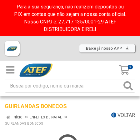
Para a sua segurança, não realizem depósitos ou
PIX em contas que não sejam a nossa conta oficial.
Nosso CNPJ é: 27.717.135/0001-29 ATEF
DISTRIBUIDORA EIRELI
Baixe já nosso APP
0
GUIRLANDAS BONECOS
VOLTAR
INÍCIO
ENFEITES DE NATAL
GUIRLANDAS BONECOS